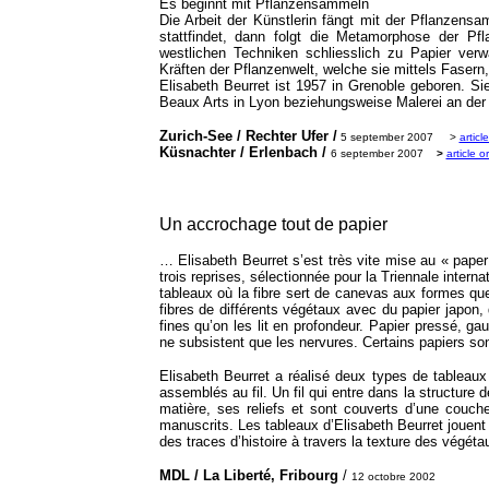
Es beginnt mit Pflanzensammeln
Die Arbeit der Künstlerin fängt mit der Pflanzen
stattfindet, dann folgt die Metamorphose der Pf
westlichen Techniken schliesslich zu Papier ver
Kräften der Pflanzenwelt, welche sie mittels Fasern,
Elisabeth Beurret ist 1957 in Grenoble geboren. Si
Beaux Arts in Lyon beziehungsweise Malerei an der 
Zurich-See / Rechter Ufer /
5 september 2007 >
articl
Küsnachter / Erlenbach /
6 september 2007
>
article or
Un accrochage tout de papier
… Elisabeth Beurret s’est très vite mise au « paper
trois reprises, sélectionnée pour la Triennale intern
tableaux où la fibre sert de canevas aux formes que
fibres de différents végétaux avec du papier japon,
fines qu’on les lit en profondeur. Papier pressé, ga
ne subsistent que les nervures. Certains papiers so
Elisabeth Beurret a réalisé deux types de tableaux
assemblés au fil. Un fil qui entre dans la structure 
matière, ses reliefs et sont couverts d’une couche
manuscrits. Les tableaux d’Elisabeth Beurret jouent d
des traces d’histoire à travers la texture des végét
MDL / La Liberté, Fribourg
/
12 octobre 2002