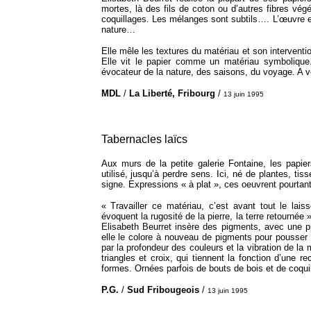
mortes, là des fils de coton ou d’autres fibres v
coquillages. Les mélanges sont subtils…. L’œuvre es
nature…
Elle mêle les textures du matériau et son interventio
Elle vit le papier comme un matériau symbolique. N
évocateur de la nature, des saisons, du voyage. A vo
MDL
/
La Liberté, Fribourg
/
13 juin 1995
Tabernacles laïcs
Aux murs de la petite galerie Fontaine, les papie
utilisé, jusqu’à perdre sens. Ici, né de plantes, ti
signe. Expressions « à plat », ces oeuvrent pourtan
« Travailler ce matériau, c’est avant tout le laiss
évoquent la rugosité de la pierre, la terre retournée 
Elisabeth Beurret insère des pigments, avec une pr
elle le colore à nouveau de pigments pour pousser
par la profondeur des couleurs et la vibration de la 
triangles et croix, qui tiennent la fonction d’une
formes. Ornées parfois de bouts de bois et de coqu
P.G.
/
Sud Fribougeois
/
13 juin 1995