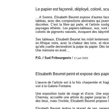
Le papier est façonné, déployé, coloré, sc
... A Sorens, Elisabeth Beurret expose d’autres facett
tableau, avec des compositions abstraites qui jouent
discrètes. C’est la fibre qui parle, et l’artiste sou
paysages éthérés. Les papiers-tableaux, eux, sont 
colorés de pigments naturels, évoquent des labyrin
Ses tableaux, Elisabeth Beurret les mûrit lentemen
en Afrique noire, avec la chaleur des tons, et réc
qu’elle cueille deviendront la pulpe du papier. Dès l
Une mémoire en éveil…
P.G. / Sud Fribourgeois
/
17 juin 2002
Elisabeth Beurret peint et expose des pap
L’œuvre de l’artiste est à la fois charpentée et fra
voir à la Galerie Fontaine.
Une exposition toute de rouge et d’ocre. Une expo
Charmey, accueille une artiste du papier jusqu’au 2
des lieux, mais l’invitée, Elisabeth Beurret propose l
Elisabeth Beurret réalise la plupart de ses papiers 